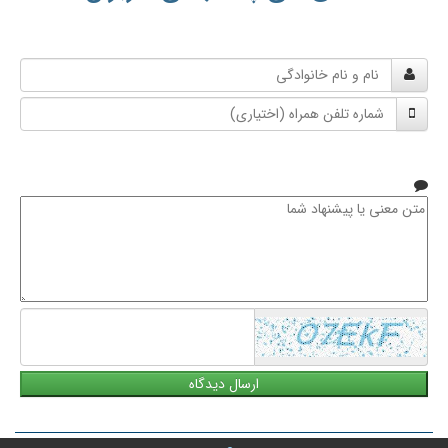
نام
و
شماره
نام
تلفن
خانوادگی
همراه
متن
معنی
یا
پیشنهاد
شما