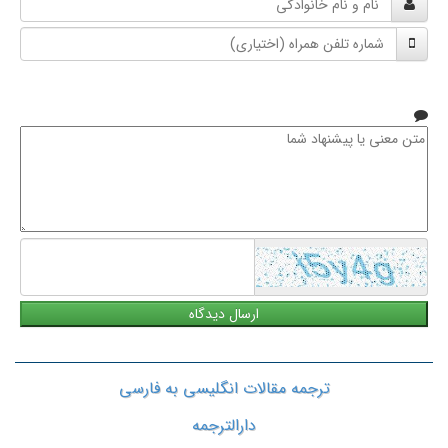
و
شماره
نام
تلفن
خانوادگی
همراه
متن
معنی
یا
پیشنهاد
شما
ترجمه مقالات انگلیسی به فارسی
دارالترجمه