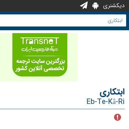
دیکشنری
ابتکاری
Eb-Te-Kâ-Ri