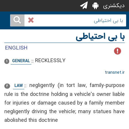
دیکشنری
با بی احتیاطی
ENGLISH
::
RECKLESSLY
GENERAL
1
transnet.ir
::
negligently (in tort law, family-purpose
LAW
2
rule is the doctrine holding a vehicle's owner liable
for injuries or damage caused by a family member
negligently driving the vehicle; many statues have
abolished this doctrine