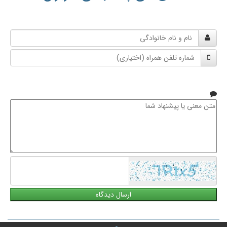
نام
و
شماره
نام
تلفن
خانوادگی
همراه
متن
معنی
یا
پیشنهاد
شما