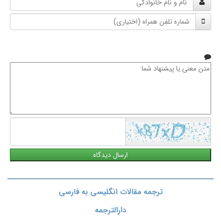
و
شماره
نام
تلفن
خانوادگی
همراه
متن
معنی
یا
پیشنهاد
شما
ترجمه مقالات انگلیسی به فارسی
دارالترجمه