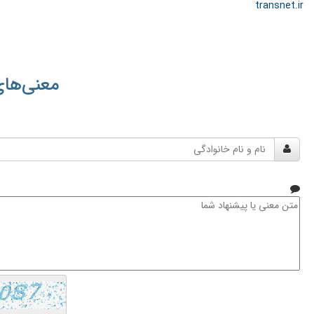
transnet.ir
معنی‌های
نام
و
نام
خانوادگی
متن
معنی
یا
پیشنهاد
شما