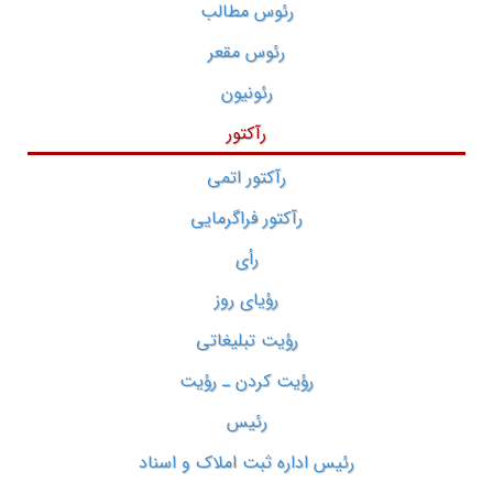
رئوس مطالب
رئوس مقعر
رئونیون
رآکتور
رآکتور اتمی
رآکتور فراگرمایی
رأی
رؤیای روز
رؤیت تبلیغاتی
رؤیت کردن ـ رؤیت
رئیس
رئیس اداره ثبت املاک و اسناد