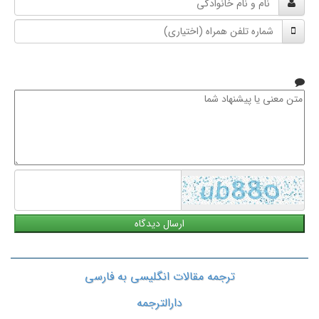
و
شماره
نام
تلفن
خانوادگی
همراه
متن
معنی
یا
پیشنهاد
شما
ترجمه مقالات انگلیسی به فارسی
دارالترجمه