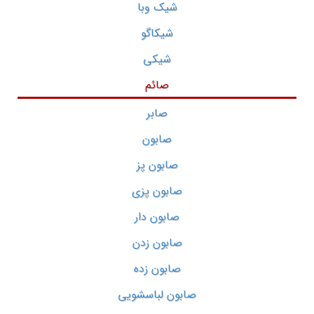
شیک وبا
شیکاگو
شیکی
صائم
صابر
صابون
صابون پز
صابون پزی
صابون دار
صابون زدن
صابون زده
صابون لباسشویی