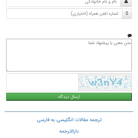
و
شماره
نام
تلفن
خانوادگی
همراه
متن
معنی
یا
پیشنهاد
شما
ترجمه مقالات انگلیسی به فارسی
دارالترجمه