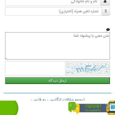
و
شماره
نام
تلفن
خانوادگی
همراه
متن
معنی
یا
پیشنهاد
شما
ترجمه مقالات انگلیسی به فارسی
دارالترجمه