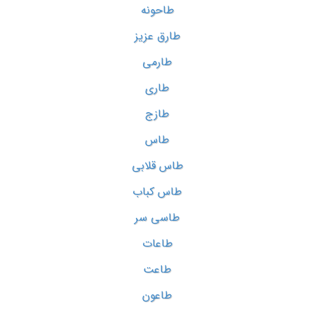
طاحونه
طارق عزیز
طارمی
طاری
طازج
طاس
طاس قلابی
طاس کباب
طاسی سر
طاعات
طاعت
طاعون