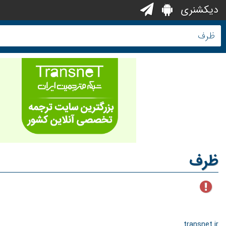
دیکشنری
ظرف
transnet.ir