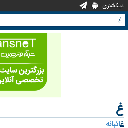
دیکشنری
غ
غ
ائبانه