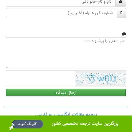
و
شماره
نام
تلفن
خانوادگی
همراه
متن
معنی
یا
پیشنهاد
شما
ترجمه مقالات انگلیسی به فارسی
دارالترجمه