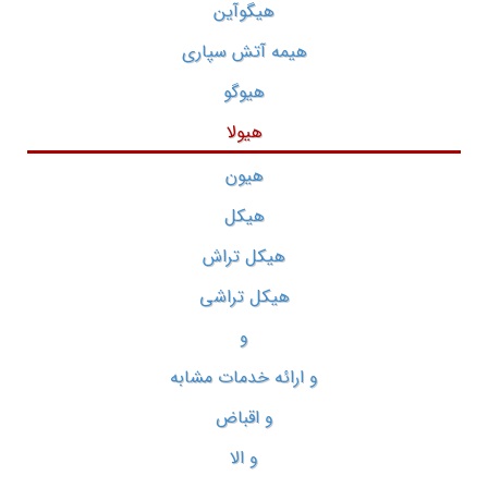
هیگوآین
هیمه آتش سپاری
هیوگو
هیولا
هیون
هیکل
هیکل تراش
هیکل تراشی
و
و ارائه خدمات مشابه
و اقباض
و الا