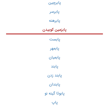
پابرچین
پابرسر
پابرهنه
پابزمین کوبیدن
پابست
پابمهر
پابمیان
پابند
پابند زدن
پابندان
پابوئا گینه نو
پاپ