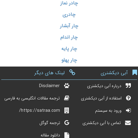
چادر نماز
چادری
چار آبشار
چار اندام
چار پایه
چار پهلو
آبی دیکشنری
لینک های دیگر
درباره آبی دیکشنری
Disclaimer
استفاده از آبی دیکشنری
ترجمه مقالات انگلیسی به فارسی
ورود به سیستم
https://satraa.com/
تماس با آبی دیکشنری
ترجمه گوگل
دانلود مقاله