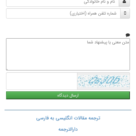
و
شماره
نام
تلفن
خانوادگی
همراه
متن
معنی
یا
پیشنهاد
شما
ترجمه مقالات انگلیسی به فارسی
دارالترجمه