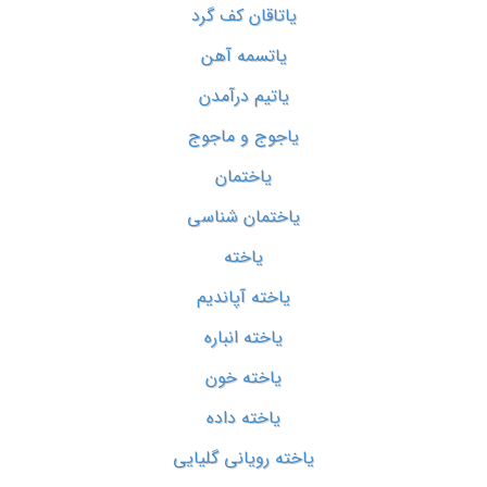
یاتاقان کف گرد
یاتسمه آهن
یاتیم درآمدن
یاجوج و ماجوج
یاختمان
یاختمان شناسی
یاخته
یاخته آپاندیم
یاخته انباره
یاخته خون
یاخته داده
یاخته رویانی گلیایی