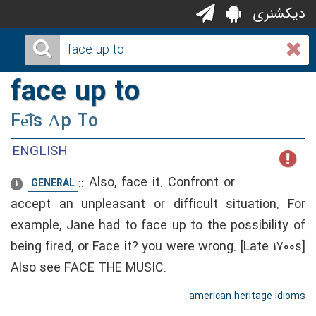
دیکشنری
face up to
Fe͡is Ʌp To
ENGLISH
::
Also, face it. Confront or
GENERAL
1
accept an unpleasant or difficult situation. For
example, Jane had to face up to the possibility of
being fired, or Face it? you were wrong. [Late 1700s]
Also see FACE THE MUSIC.
american heritage idioms