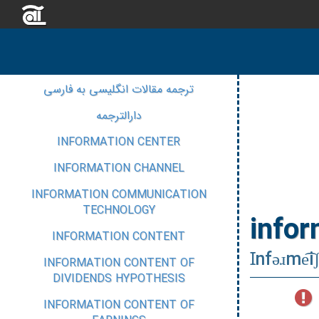
ترجمه مقالات انگلیسی به فارسی
دارالترجمه
INFORMATION CENTER
INFORMATION CHANNEL
INFORMATION COMMUNICATION
TECHNOLOGY
infor
INFORMATION CONTENT
Ɪnfəɹme͡
INFORMATION CONTENT OF
DIVIDENDS HYPOTHESIS
INFORMATION CONTENT OF