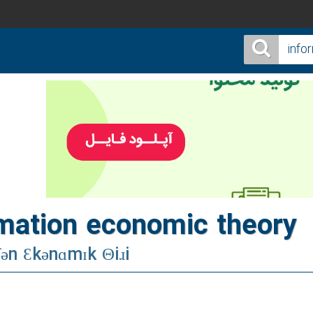
mation economic theory
iʃən Ɛkənɑmɪk Θiɹi