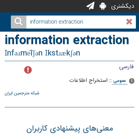
دیکشنری
information extraction
Ɪnfəɹme͡iʃən Ɪkstɹækʃən
فارسی
::
استخراج اطلاعات
عمومی
1
شبکه مترجمین ایران
معنی‌های پیشنهادی کاربران