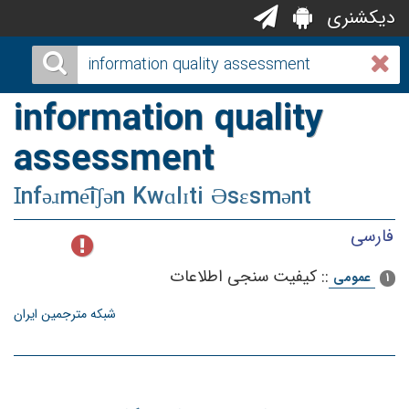
دیکشنری
information quality
assessment
Ɪnfəɹme͡iʃən Kwɑlɪti Əsɛsmənt
فارسی
::
كیفیت سنجی اطلاعات
عمومی
1
شبکه مترجمین ایران