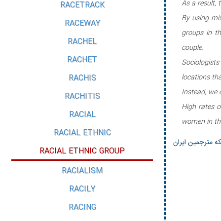
As a result,
RACETRACK
By using mix
RACEWAY
groups in t
RACHEL
couple.
RACHET
Sociologists
RACHIS
locations th
Instead, we 
RACHITIS
High rates o
RACIAL
women in tho
RACIAL ETHNIC
که مترجمین ایران
RACIAL ETHNIC GROUP
RACIALISM
RACILY
RACING