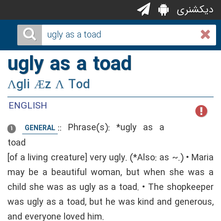
دیکشنری
ugly as a toad
Ʌgli Æz Ʌ Tod
ENGLISH
::
Phrase(s): *ugly as a
GENERAL
1
toad
[of a living creature] very ugly. (*Also: as ~.) • Maria
may be a beautiful woman, but when she was a
child she was as ugly as a toad. • The shopkeeper
was ugly as a toad, but he was kind and generous,
and everyone loved him.