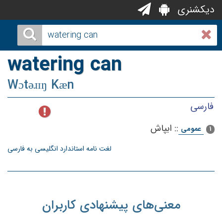
دیکشنری
watering can
Wɔtəɹɪŋ Kæn
فارسی
::
ابپاش‌
عمومی
1
لغت نامه استاندارد انگلیسی به فارسی
معنی‌های پیشنهادی کاربران