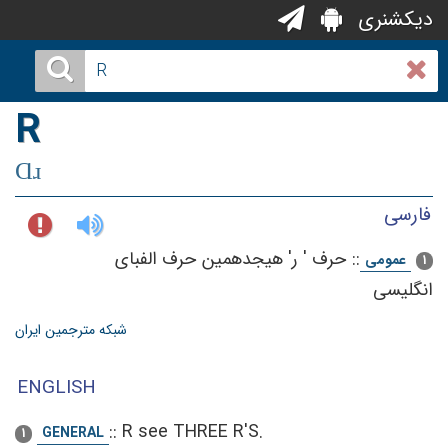
دیکشنری
R
Ɑɹ
فارسی
::
حرف‌ ' ر' هیجدهمین‌ حرف‌ الفبای‌
عمومی
1
انگلیسی‌
شبکه مترجمین ایران
ENGLISH
::
R see THREE R'S.
GENERAL
1