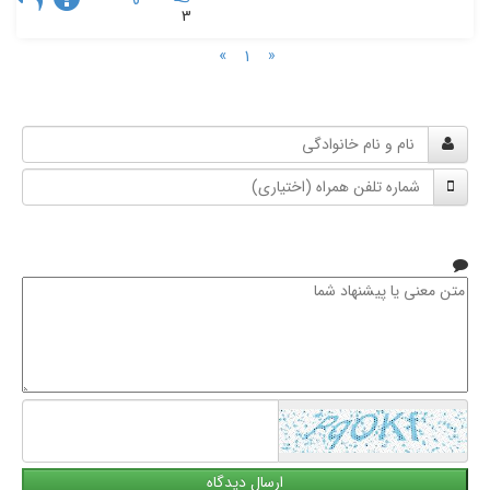
3
»
«
1
نام
و
شماره
نام
تلفن
خانوادگی
همراه
متن
معنی
یا
پیشنهاد
شما