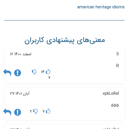
american heritage idioms
معنی‌های پیشنهادی کاربران
S
12 اسفند 1400
R
14
7
xpkLoRel
27 آبان 1401
555
2
7