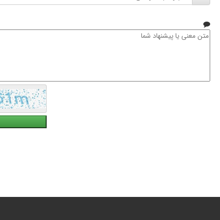
و
نام
خانوادگی
متن
معنی
یا
پیشنهاد
شما