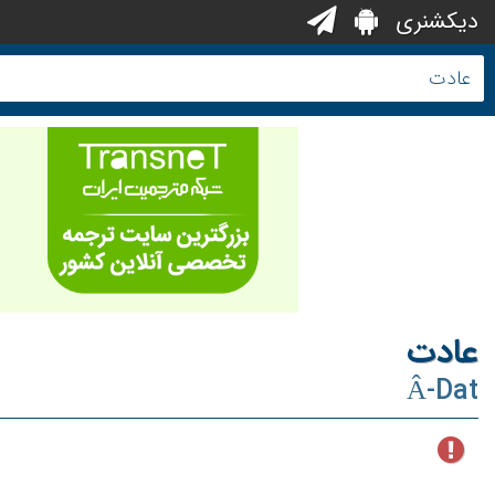
دیکشنری
عادت
Â-Dat