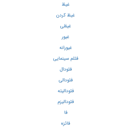
غیظ
غیظ کردن
غیظی
غیور
غیورانه
فئلم سینمایی
فئودال
فئودالی
فئودالیته
فئودالیزم
فا
فائزه