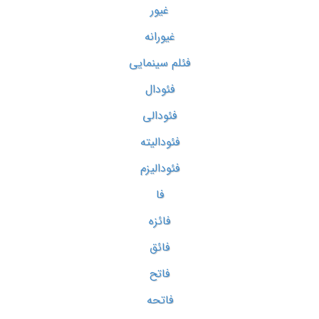
غیور
غیورانه
فئلم سینمایی
فئودال
فئودالی
فئودالیته
فئودالیزم
فا
فائزه
فائق
فاتح
فاتحه