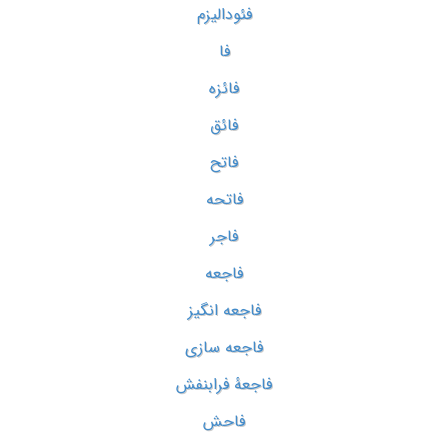
فئودالیزم
فا
فائزه
فائق
فاتح
فاتحه
فاجر
فاجعه
فاجعه انگیز
فاجعه سازی
فاجعۀ فرابنفش
فاحش