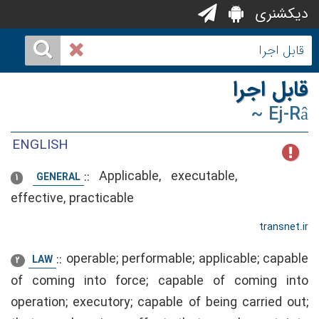
دیکشنری
قابل اجرا
~ Ej-Râ
ENGLISH
::
Applicable, executable,
GENERAL
1
effective, practicable
transnet.ir
::
operable; performable; applicable; capable
LAW
2
of coming into force; capable of coming into
operation; executory; capable of being carried out;