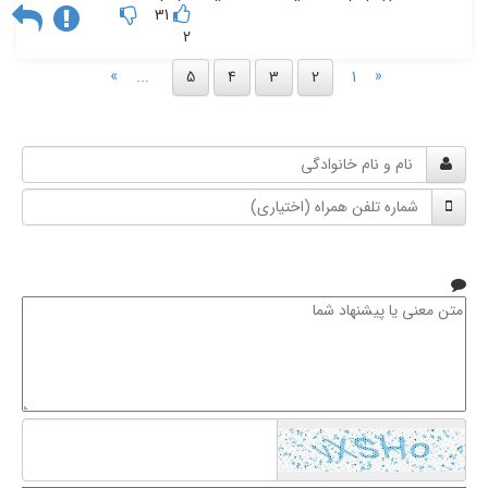
31
2
»
«
...
5
4
3
2
1
نام
و
شماره
نام
تلفن
خانوادگی
همراه
متن
معنی
یا
پیشنهاد
شما