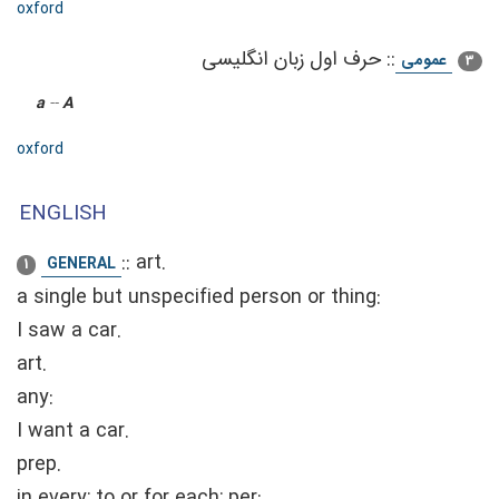
oxford
::
حرف اول زبان انگلیسی
عمومی
3
a
--
A
oxford
ENGLISH
::
art.
GENERAL
1
a single but unspecified person or thing:
I saw a car.
art.
any:
I want a car.
prep.
in every; to or for each; per: