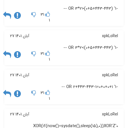
-1' OR 3*2>(0+5+443-443) --
31
1
xpkLoRel
27 آبان 1401
-1' OR 3*2<(0+5+443-443) --
31
1
xpkLoRel
27 آبان 1401
-1' OR 2+443-443-1=0+0+0+1 --
31
1
xpkLoRel
27 آبان 1401
0'XOR(if(now()=sysdate(),sleep(15),0))XOR'Z