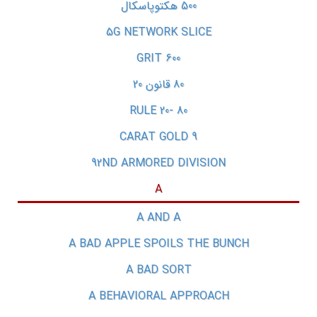
500 هکتوپاسکال
5G NETWORK SLICE
600 GRIT
80 قانون 20
80 ‐20 RULE
9 CARAT GOLD
92ND ARMORED DIVISION
A
A AND A
A BAD APPLE SPOILS THE BUNCH
A BAD SORT
A BEHAVIORAL APPROACH