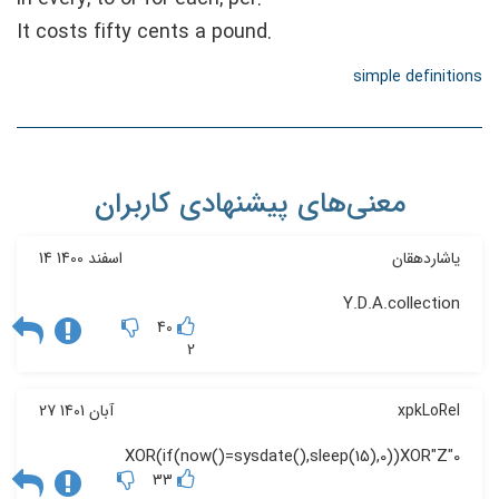
It costs fifty cents a pound.
simple definitions
معنی‌های پیشنهادی کاربران
یاشاردهقان
14 اسفند 1400
Y.D.A.collection
40
2
xpkLoRel
27 آبان 1401
0"XOR(if(now()=sysdate(),sleep(15),0))XOR"Z
33