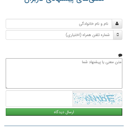
نام
و
شماره
نام
تلفن
خانوادگی
همراه
متن
معنی
یا
پیشنهاد
شما