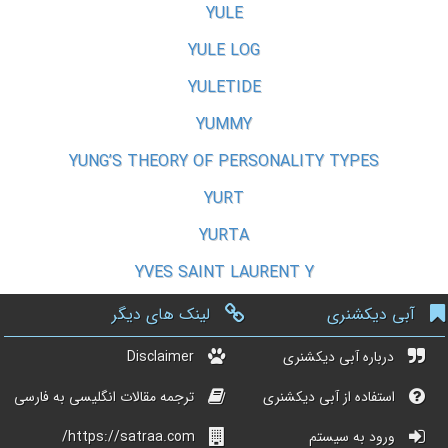
YULE
YULE LOG
YULETIDE
YUMMY
YUNG’S THEORY OF PERSONALITY TYPES
YURT
YURTA
YVES SAINT LAURENT Y
آبی دیکشنری
لینک های دیگر
درباره آبی دیکشنری
Disclaimer
استفاده از آبی دیکشنری
ترجمه مقالات انگلیسی به فارسی
ورود به سیستم
https://satraa.com/