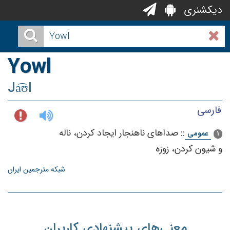
دیکشنری
Yowl
Ja͡ʊl
فارسی
::
صداهای‌ ناهنجار ایجاد كردن‌، ناله‌
عمومی
1
و شیون‌ كردن‌، زوزه‌
شبکه مترجمین ایران
معنی‌های پیشنهادی کاربران