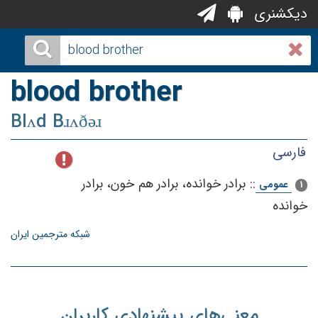
دیکشنری
blood brother
Blʌd Bɹʌðəɹ
فارسی
::
برادر خوانده، برادر هم‌ خون‌، برادر
عمومی
1
خوانده‌
شبکه مترجمین ایران
معنی‌های پیشنهادی کاربران