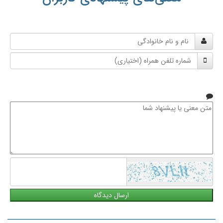
نام
و
شماره
نام
تلفن
خانوادگی
همراه
متن
معنی
یا
پیشنهاد
شما