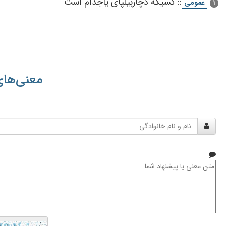
::
كسیكه‌ دچاربیلپای‌ یاجذام‌ است‌
عمومی
1
معنی‌های
نام
و
نام
خانوادگی
متن
معنی
یا
پیشنهاد
شما