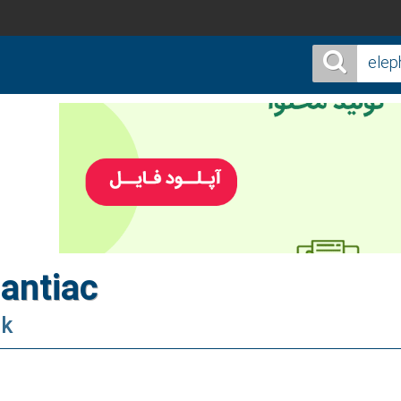
antiac
æk