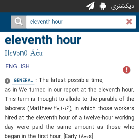
دیکشنری
eleventh hour
Ɪlɛvənθ A͡ʊɹ
ENGLISH
::
The latest possible time,
GENERAL
1
as in We turned in our report at the eleventh hour.
This term is thought to allude to the parable of the
laborers (Matthew 20:1-16), in which those workers
hired at the eleventh hour of a twelve-hour working
day were paid the same amount as those who
began in the first hour. [Early 1800s]