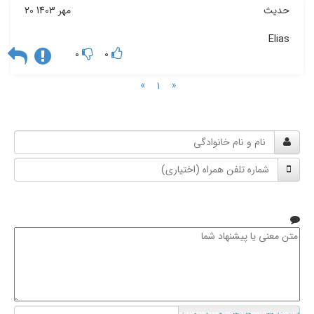
حدیث
20 مهر 1403
Elias
0
0
»
«
1
نام
و
شماره
نام
تلفن
خانوادگی
همراه
متن
معنی
یا
پیشنهاد
شما