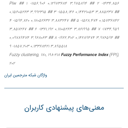
PIw ## 1 -1156.906 0.12973684 3.975894 ## 2 -1434.856
0.15605263 3.992315 ## 3 -1558.146 0.14421053 3.885237 ##
4 -1594.820 0.17052632 3.883247 ## 5 -1528.474 0.15736842
3.857267 ## 6 -1361.192 0.11105263 3.861995 ## 7 -1734.959
0.09789474 3.968063 ## 8 -1922.302 0.14289474 3.976594 ##
9 -1857.203 0.13368421 3.895518
Fuzzy clustering, 170, 198-218
Fuzzy Performance Index
(FPI),
202
واژگان شبکه مترجمین ایران
معنی‌های پیشنهادی کاربران