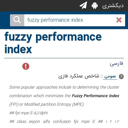
دیکشنری
fuzzy performance
index
فارسی
::
شاخص عملکرد فازی
عمومی
1
Some popular approaches include to determining the cluster
combination which minimizes the
Fuzzy Performance Index
(FPI) or Modified partition Entropy (MPE).
## fpi mpe S dJ/dphi
## class expon alfa confusion fpi mpe S ## 1 2 1.2