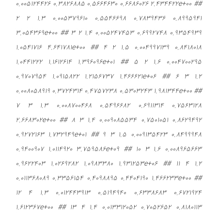
0.005124426 0.3826885 0.5664630 0.6686026 2.434422e+00 ##
2 2 1.3 0.005379610 0.5546698 0.7839436 0.8995941
3.054369e+00 ## 3 2 1.4 0.005247453 0.6992748 0.9354939
1.0541716 4.641781e+00 ## 4 2 1.5 0.004997139 0.8418018
1.0441222 1.1612614 1.396096e+01 ## 5 2 1.6 0.004700295
0.9707954 1.0915822 1.2156737 1.466621e+06 ## 6 3 1.2
0.008058919 0.3724314 0.4757238 0.5303243 1.981344e+00 ##
7 3 1.3 0.008700468 0.5496682 0.6911314 0.7563128
2.668302e+00 ## 8 3 1.4 0.009085534 0.7501051 0.8629492
0.9272163 1.732949e+01 ## 9 3 1.5 0.009135423 0.8499948
0.9400907 1.0114920 3.759586e+09 ## 10 3 1.6 0.008965663
0.9622403 1.0269282 1.0983380 1.931253e+06 ## 11 4 1.2
0.011368089 0.3356154 0.4098895 0.4404190 1.466233e+00 ##
12 4 1.3 0.012443913 0.5194940 0.6338683 0.6721924
1.612367e+00 ## 13 4 1.4 0.013312052 0.7052652 0.8180113