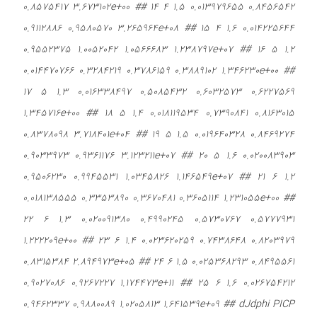
0.8575417 3.673102e+00 ## 14 4 1.5 0.013979655 0.8456542
0.9112886 0.9580570 3.265964e+08 ## 15 4 1.6 0.014225644
0.9552375 1.0052042 1.0566683 1.238797e+07 ## 16 5 1.2
0.014470766 0.3284219 0.3786159 0.3889102 1.346230e+00 ##
17 5 1.3 0.016338497 0.5085432 0.6032573 0.6227569
1.345716e+00 ## 18 5 1.4 0.018119534 0.7390841 0.8163015
0.8378098 3.718401e+04 ## 19 5 1.5 0.019640328 0.8469274
0.9033973 0.9361176 3.123211e+07 ## 20 5 1.6 0.020083903
0.9506230 0.9945531 1.0345826 1.146549e+07 ## 21 6 1.2
0.018138555 0.3353890 0.3670481 0.3605114 1.231055e+00 ##
22 6 1.3 0.020091380 0.4990245 0.5730767 0.5777931
1.222209e+00 ## 23 6 1.4 0.023620259 0.7438648 0.8203979
0.8315384 2.894973e+05 ## 24 6 1.5 0.025368293 0.8495561
0.9027086 0.9267227 1.174473e+11 ## 25 6 1.6 0.026754212
0.9462337 0.9880089 1.0205813 1.641539e+09 ## dJdphi PICP