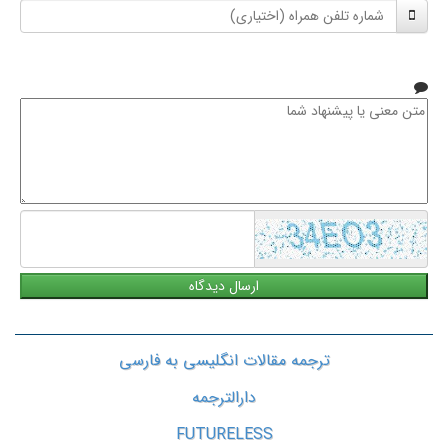
شماره
نام
تلفن
خانوادگی
همراه
متن
معنی
یا
پیشنهاد
شما
ترجمه مقالات انگلیسی به فارسی
دارالترجمه
FUTURELESS