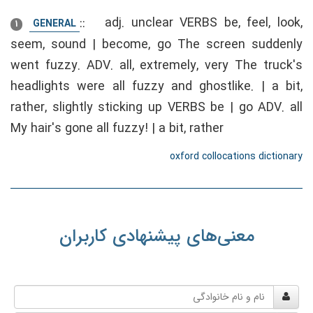
::
adj. unclear VERBS be, feel, look,
GENERAL
1
seem, sound | become, go The screen suddenly
went fuzzy. ADV. all, extremely, very The truck's
headlights were all fuzzy and ghostlike. | a bit,
rather, slightly sticking up VERBS be | go ADV. all
My hair's gone all fuzzy! | a bit, rather
oxford collocations dictionary
معنی‌های پیشنهادی کاربران
نام
و