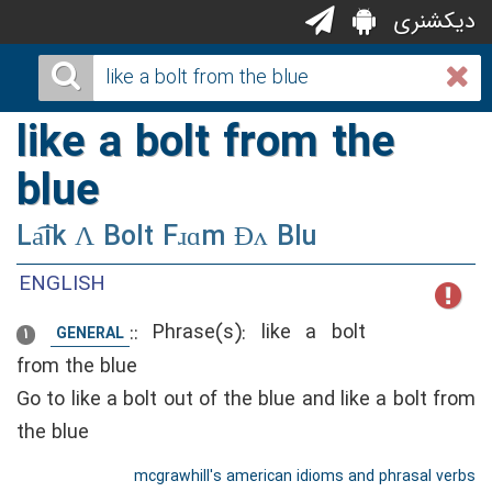
دیکشنری
like a bolt from the
blue
La͡ik Ʌ Bolt Fɹɑm Ðʌ Blu
ENGLISH
::
Phrase(s): like a bolt
GENERAL
1
from the blue
Go to like a bolt out of the blue and like a bolt from
the blue
mcgrawhill's american idioms and phrasal verbs