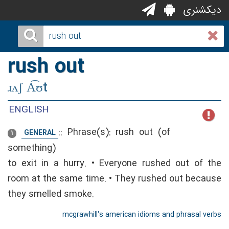
دیکشنری
rush out
ɹʌʃ A͡ʊt
ENGLISH
::
Phrase(s): rush out (of
GENERAL
1
something)
to exit in a hurry. • Everyone rushed out of the
room at the same time. • They rushed out because
they smelled smoke.
mcgrawhill's american idioms and phrasal verbs