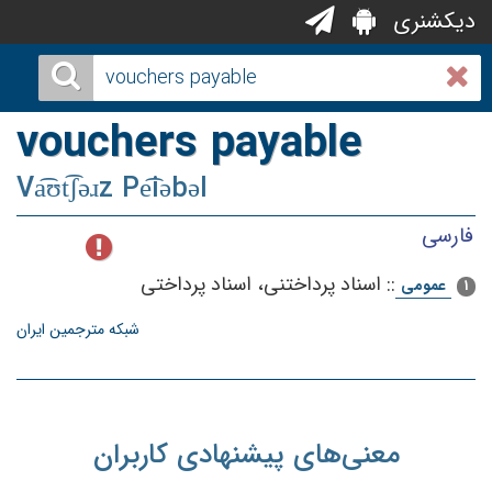
دیکشنری
vouchers payable
Va͡ʊt͡ʃəɹz Pe͡iəbəl
فارسی
::
اسناد پرداختنی، اسناد پرداختی
عمومی
1
شبکه مترجمین ایران
معنی‌های پیشنهادی کاربران