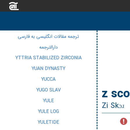
ترجمه مقالات انگلیسی به فارسی
دارالترجمه
YTTRIA STABILIZED ZIRCONIA
YUAN DYNASTY
YUCCA
z sco
YUGO SLAV
YULE
Zi Skɔɹ
YULE LOG
YULETIDE