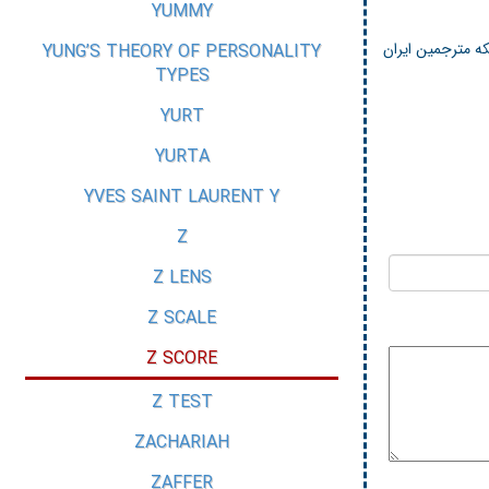
YUMMY
ه مترجمین ایران
YUNG’S THEORY OF PERSONALITY
TYPES
YURT
YURTA
YVES SAINT LAURENT Y
Z
Z LENS
Z SCALE
Z SCORE
Z TEST
ZACHARIAH
ZAFFER