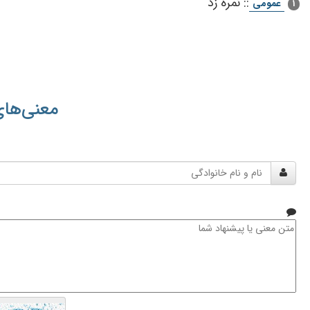
::
نمره زد
عمومی
1
معنی‌های
نام
و
نام
خانوادگی
متن
معنی
یا
پیشنهاد
شما