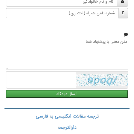
و
شماره
نام
تلفن
خانوادگی
همراه
متن
معنی
یا
پیشنهاد
شما
ترجمه مقالات انگلیسی به فارسی
دارالترجمه