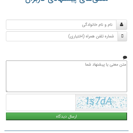
نام
و
شماره
نام
تلفن
خانوادگی
همراه
متن
معنی
یا
پیشنهاد
شما