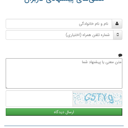
نام
و
شماره
نام
تلفن
خانوادگی
همراه
متن
معنی
یا
پیشنهاد
شما