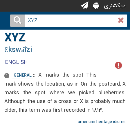
دیکشنری
XYZ
Ɛkswa͡izi
ENGLISH
::
X marks the spot This
GENERAL
1
mark shows the location, as in On the postcard, X
marks the spot where we picked blueberries.
Although the use of a cross or X is probably much
older, this term was first recorded in 1813.
american heritage idioms