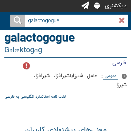
دیکشنری
galactogogue
Gəlæktogɑg
فارسی
::
عامل‌ شیرزایاشیرافزا، شیرافزا،
عمومی
1
شیرزا
لغت نامه استاندارد انگلیسی به فارسی
معنی‌های پیشنهادی کاربران