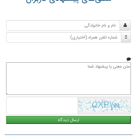
نام
و
شماره
نام
تلفن
خانوادگی
همراه
متن
معنی
یا
پیشنهاد
شما